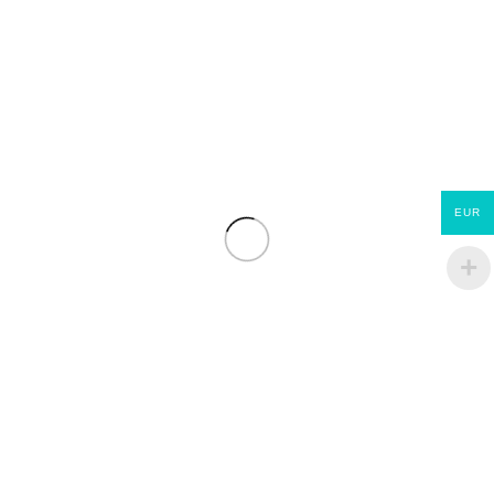
Produits similaires
Baie vitrée
Baie vitrée
EUR
coulissante alu
coulissante alu
215×210 gris
225×250 blanc
anthracite Essentiel
Essentiel
€
680.00
€
750.00