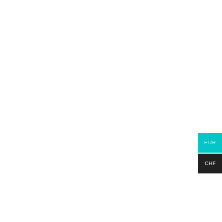
AJOUTER AU PANIER
 liste de souhaits
EUR
CHF