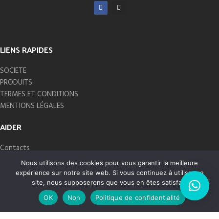
LIENS RAPIDES
SOCIETE
PRODUITS
TERMES ET CONDITIONS
MENTIONS LÉGALES
AIDER
Contacts
Demande de devis
Nous utilisons des cookies pour vous garantir la meilleure
Tutoriels et autres
expérience sur notre site web. Si vous continuez à utiliser ce
FAQs
site, nous supposerons que vous en êtes satisfait.
OK
Non
Politique de confidentialité
CONTACTEZ-NOUS
ccueil
Mon compte
Favoris
Jupiter et Evolution