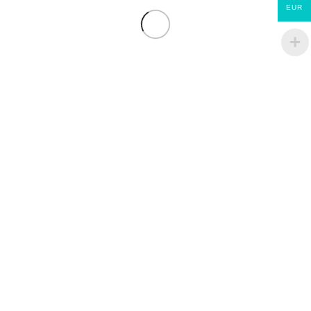
EUR
Fenêtre oscillo-battant PVC Brico Essentiel blanc
H.105xl.100cm 2 vtx tirant D
€
170.00
Fenêtre ouvrant à la française alu H115cm X L120cm cm,
gris ant., 2 tirant droit
€
380.00
Fenêtre ouvrant à la française alu H95cm X L80cm cm, gris
ant., 1 tirant droit
€
250.00