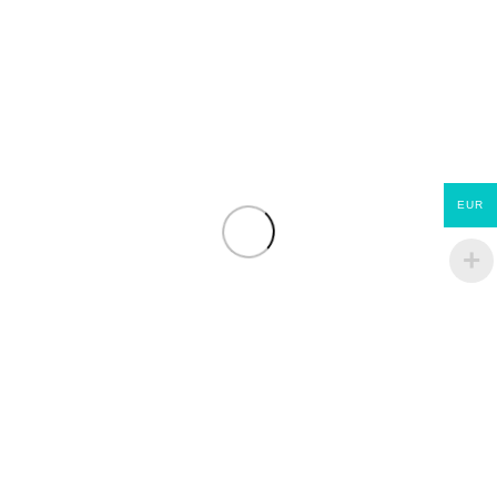
Une solution de financement
La maison/l'appartement
La cuisine équipée
Les sanitaires
Les peintures/tapisseries
Le mobilier (à choisir dans un catalogue)
Une possibilité d'ajouter des pièces dans l'avenir
EUR
Autres
Quel est votre budget sans le terrain si c'est une maison)?
Combien d'années pensez-vous garder votre bien?