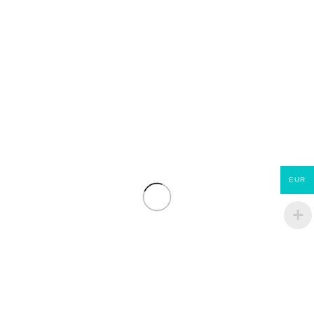
EUR
Jupiter ET Evolution
ECOMATERIAUX