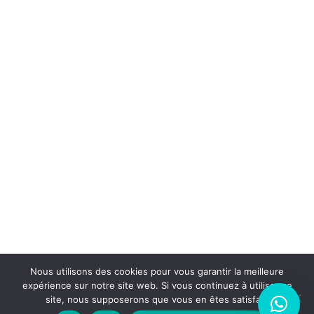
PRODUITS
TERMES ET CONDITIONS
MENTIONS LÉGALES
AIDER
Contacts
Demande de devis
Tutoriels et autres
FAQs
CONTACTEZ-NOUS
Jupiter et Evolution
2 Allée de l'Eglise 74910 Seyssel
+06 28 58 15 35
contact@jupiterecomat.com
Jupiter Evolution
2024
Nous utilisons des cookies pour vous garantir la meilleure
expérience sur notre site web. Si vous continuez à utiliser ce
site, nous supposerons que vous en êtes satisfait.