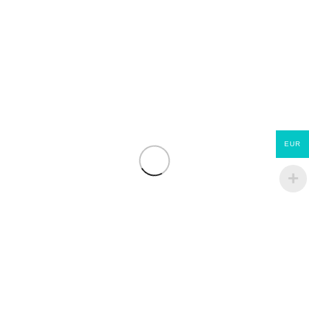
traitée classe 3 dimension
traitée classe 3 dimension
45 mm x 120 mmm x 6
45 mm x 170 mmm x 6
mètres
mètres
€
36.95
€
63.95
EUR
Jupiter ET Evolution