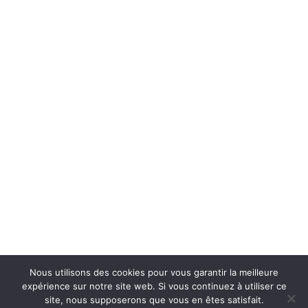
Devis ingénieur
Demande de devis
Aides et primes
Retour
MaPrimeRénov’
Aides panneaux solaires
Partenaires fonciers
Nous contacter
Connexion / Inscription
Panier
Fermer
Se connecter
Fermer
Pas de compte ?
Nous utilisons des cookies pour vous garantir la meilleure
Créer un compte
expérience sur notre site web. Si vous continuez à utiliser ce
site, nous supposerons que vous en êtes satisfait.