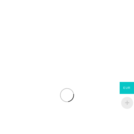
Lisse basse autoclave
Lisse basse autoclave
pin traitée classe 3
pin traitée classe 3
dimension 45 mm x
dimension 45 mm x
120 mmm x 6 mètres
195 mmm x 6 mètres
€
36.95
€
65.95
EUR