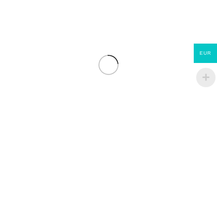
EUR
Jupiter ET Evolution
ECOMATERIAUX
LIENS RAPIDES