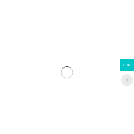
Montant ossature en PIN TRAITÉ C24 Un bois
d’ossature de qualité en pin C24
45x245x6000 mm
EUR
€
48.00
Montant ossature en PIN TRAITÉ C24 Un bois
d’ossature de qualité en pin C24 45x45x6000
mm