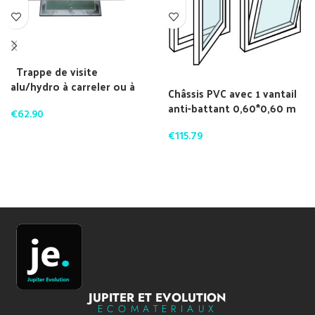
Trappe de visite
alu/hydro à carreler ou à
Châssis PVC avec 1 vantail
peindre marque
anti-battant 0,60*0,60 m
STANDERS 400×400
€
62.90
€
115.79
JUPITER ET EVOLUTION
ECOMATERIAUX