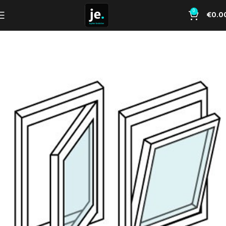
0
€
0.0