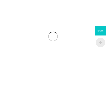
SEAU ENDUIDO 24H 25KG
€
19.44
EUR
Jupiter ET Evolution
ECOMATERIAUX