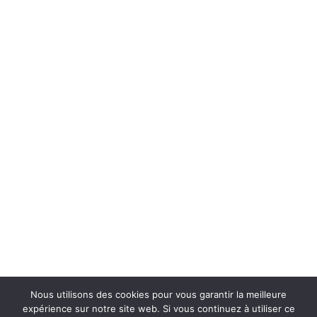
CONTACTEZ-NOUS
Jupiter et Evolution
2 Allée de l'Eglise 74910 Seyssel
+06 28 58 15 35
contact@jupiterecomat.com
Jupiter Evolution
2024
Nous utilisons des cookies pour vous garantir la meilleure
expérience sur notre site web. Si vous continuez à utiliser ce