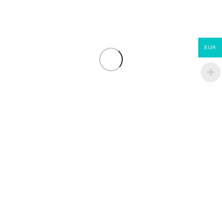
STANDERS 500×500
€
69.01
€
122.24
EUR
Jupiter ET Evolution
ECOMATERIAUX