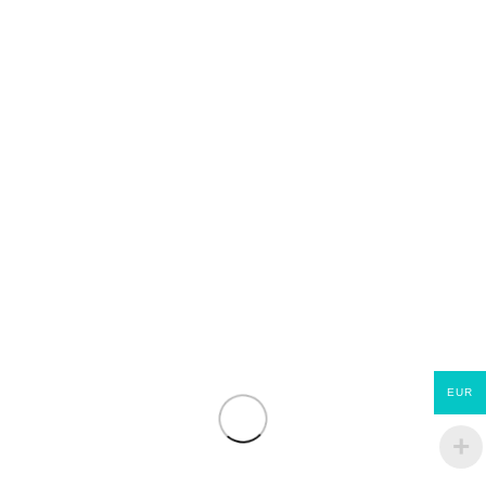
Add to compare
Ajouter à la liste de souhaits
UGS :
Cpvc68
Catégories :
Fenêtres et portes
,
Tous nos produits
de construction
Partager:
Produits similaires
EUR
Trappe de visite alu/hydro à
Châssis PVC avec 1 vantail
careler ou à peindre marque
anti-battant 0,60*1,00 m
STANDERS 600×600
€
134.46