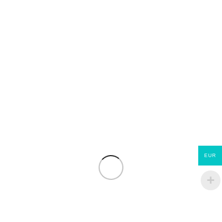
Châssis PVC avec 1 vantail anti-battant 0,80*0,60 m
€
122.46
SAC MEGAFINE M-1 25KG
€
31.90
SAC MEGALIS 25KG
€
29.70
EUR