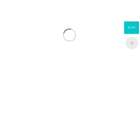
Châssis PVC avec 1 vantail anti-battant
EUR
0,70*0,80 m
€
127.35
Châssis PVC avec 1 vantail anti-battant
0,70*0,90 m
€
135.70