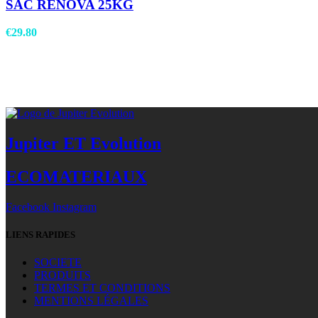
SAC RENOVA 25KG
€
29.80
Jupiter ET Evolution
ECOMATERIAUX
Facebook
Instagram
LIENS RAPIDES
SOCIETE
PRODUITS
TERMES ET CONDITIONS
MENTIONS LÉGALES