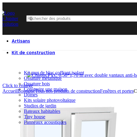
Climatisation solaire
Panneaux acoustiques​
Tiny house
Studios de jardin
Kit mur de bloc coffrant isolant
Artisans
Kit de construction
Kit mur de bloc coffrant isolant
Ossature métallique
Ossature bois
Click to enlarge
Construire une maison
Accueil
Boutique
Tous nos produits de construction
Fenêtres et portes
C
Dômes
Kits solaire photovoltaïque
Studios de jardin
Bateaux habitables
Tiny house
Panneaux acoustiques