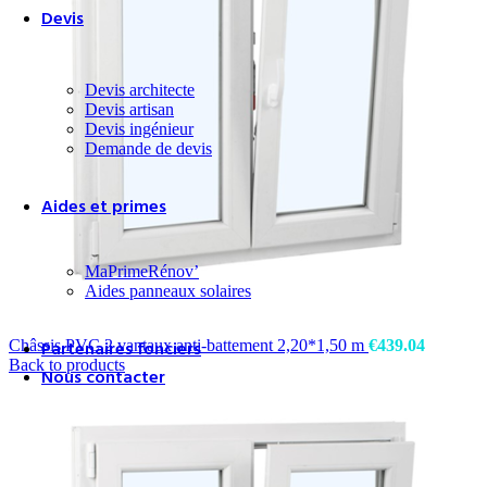
Devis
Devis architecte
Devis artisan
Devis ingénieur
Demande de devis
Aides et primes
MaPrimeRénov’
Aides panneaux solaires
Châssis PVC 2 vantaux anti-battement 2,20*1,50 m
Partenaires fonciers
€
439.04
Back to products
Nous contacter