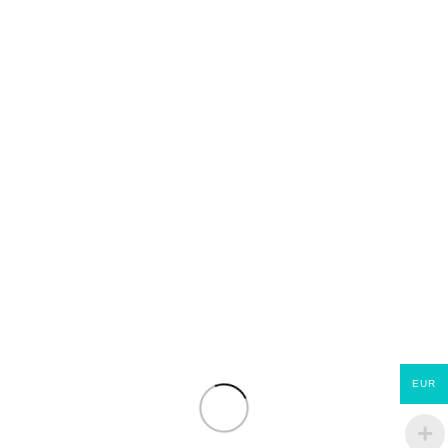
AJOUTER AU PANIER
Add to compare
Ajouter à la liste de souhaits
UGS :
CP2OB210
Catégories :
Fenêtres et portes
,
Tous nos produits
de construction
Partager:
Produits similaires
EUR
Trappe de visite
Trappe de visite alu/hydro
alu/hydro à carreler ou à
à careler ou à peindre