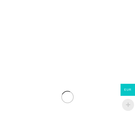
Châssis PVC avec 1 vantail anti-battant
0,70*0,70 m
€
122.51
Châssis PVC avec 1 vantail anti-battant
EUR
0,70*0,90 m
€
135.70