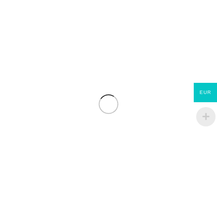
EUR
Jupiter ET Evolution
ECOMATERIAUX