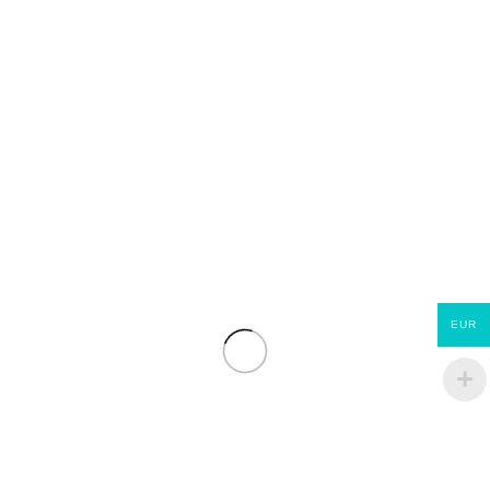
Trappe de visite
Trappe de visite
alu/hydro à carreler
alu/hydro à careler
ou à peindre marque
ou à peindre marque
STANDERS 400×400
STANDERS 600×600
€
62.90
€
83.42
EUR