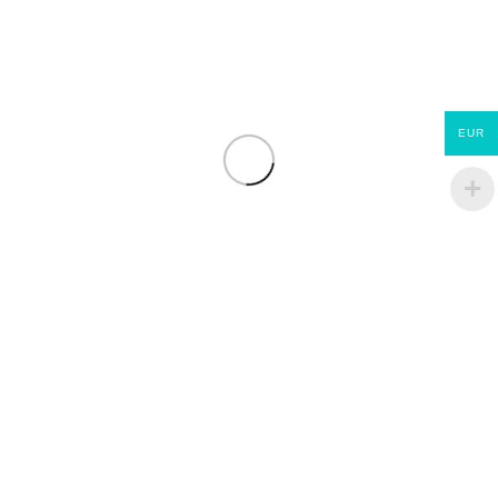
EUR
JUPITER ET EVOLUTION
ECOMATERIAUX
LIENS RAPIDES
SOCIETE