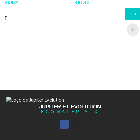
500×500
€
69.01
600×600
€
83.42
EUR
JUPITER ET EVOLUTION
ECOMATERIAUX