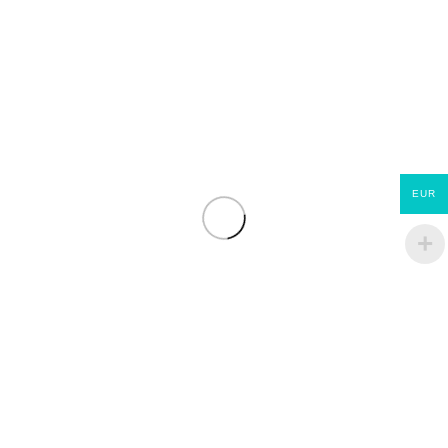
raccords)
ou à peindre marque
STANDERS 400×400
€
14.00
€
62.90
EUR
Jupiter ET Evolution
ECOMATERIAUX