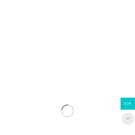
Châssis PVC avec 1 vantail anti-battant 0,60*1,10 m
€
147.44
EUR